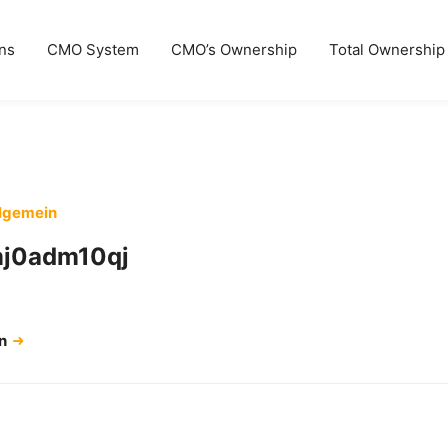
ns
CMO System
CMO’s Ownership
Total Ownership
lgemein
mj0adm10qj
en