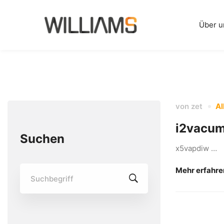
Über u
von
zet
Al
i2vacu
Suchen
x5vapdiw …
Suchen
Mehr erfahr
nach: