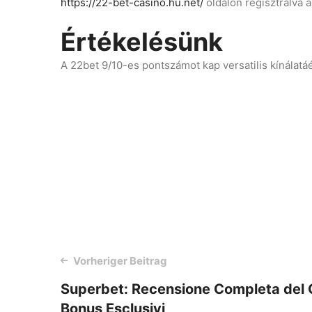
https://22-bet-casino.hu.net/
oldalon regisztrálva a
Értékelésünk
A 22bet 9/10-es pontszámot kap versatilis kínálatá
Post
Vorheriger Beitrag
Superbet: Recensione Completa del 
navigation
Bonus Esclusivi