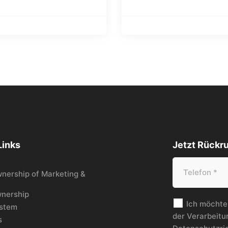
Links
Jetzt Rückru
wnership of Marketing &
nership
Ich möchte
stem
der Verarbeit
s