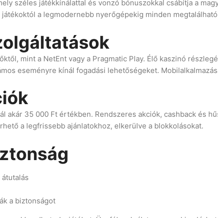
ly széles játékkínálattal és vonzó bónuszokkal csábítja a magya
ali játékoktól a legmodernebb nyerőgépekig minden megtalálható
zolgáltatások
tőktől, mint a NetEnt vagy a Pragmatic Play. Élő kaszinó részleg
zámos eseményre kínál fogadási lehetőségeket. Mobilalkalmazás
iók
ál akár 35 000 Ft értékben. Rendszeres akciók, cashback és hű
rhető a legfrissebb ajánlatokhoz, elkerülve a blokkolásokat.
iztonság
 átutalás
ák a biztonságot