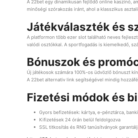
A 22bet egy dinamikusan fejlődő online kaszinó, ame
minőségi szórakozás iránt, ahol a klasszikus aszt
Játékválaszték és s
A platformon több ezer slot található neves fejlesz
valódi osztókkal. A sportfogadás is kiemelkedő, s
Bónuszok és promóc
Új játékosok számára 100%-os üdvözlő bónuszt kín
A 22bet alternativ link segítségével mindig hozzáfé
Fizetési módok és b
Gyors befizetések: kártya, e-pénztárca, banki
Kifizetések 24 órán belül feldolgozva
SSL titkosítás és RNG tanúsítványok garantálj