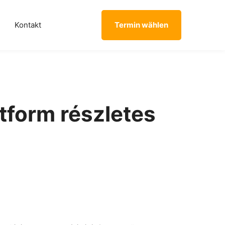
Kontakt
Termin wählen
tform részletes