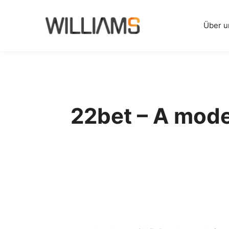
Über u
22bet – A mode