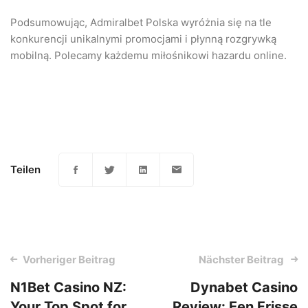
Podsumowując, Admiralbet Polska wyróżnia się na tle
konkurencji unikalnymi promocjami i płynną rozgrywką
mobilną. Polecamy każdemu miłośnikowi hazardu online.
Teilen
Post
Vorheriger Beitrag
Nächster Beitrag
navigation
N1Bet Casino NZ:
Dynabet Casino
Your Top Spot for
Review: Een Frisse