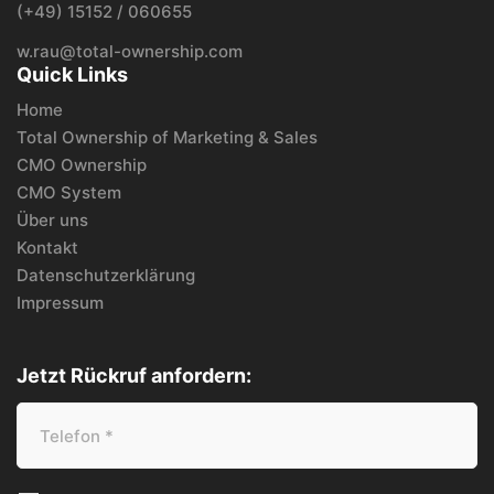
(+49) 15152 / 060655
w.rau@total-ownership.com
Quick Links
Home
Total Ownership of Marketing & Sales
CMO Ownership
CMO System
Über uns
Kontakt
Datenschutzerklärung
Impressum
Jetzt Rückruf anfordern: