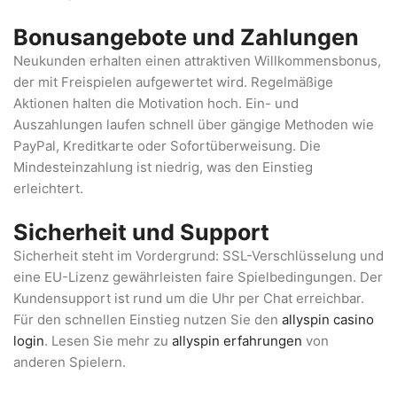
Bonusangebote und Zahlungen
Neukunden erhalten einen attraktiven Willkommensbonus,
der mit Freispielen aufgewertet wird. Regelmäßige
Aktionen halten die Motivation hoch. Ein- und
Auszahlungen laufen schnell über gängige Methoden wie
PayPal, Kreditkarte oder Sofortüberweisung. Die
Mindesteinzahlung ist niedrig, was den Einstieg
erleichtert.
Sicherheit und Support
Sicherheit steht im Vordergrund: SSL-Verschlüsselung und
eine EU-Lizenz gewährleisten faire Spielbedingungen. Der
Kundensupport ist rund um die Uhr per Chat erreichbar.
Für den schnellen Einstieg nutzen Sie den
allyspin casino
login
. Lesen Sie mehr zu
allyspin erfahrungen
von
anderen Spielern.