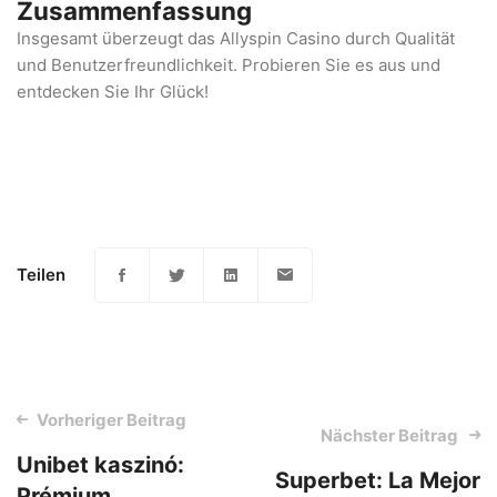
Zusammenfassung
Insgesamt überzeugt das Allyspin Casino durch Qualität
und Benutzerfreundlichkeit. Probieren Sie es aus und
entdecken Sie Ihr Glück!
Teilen
Post
Vorheriger Beitrag
Nächster Beitrag
navigation
Unibet kaszinó:
Superbet: La Mejor
Prémium