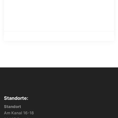
Standorte:
Standort
Am Kanal 16-18