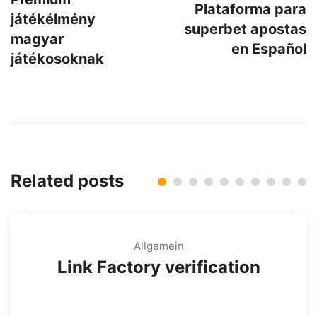
Plataforma para
játékélmény
superbet apostas
magyar
en Español
játékosoknak
Related posts
Allgemein
Link Factory verification