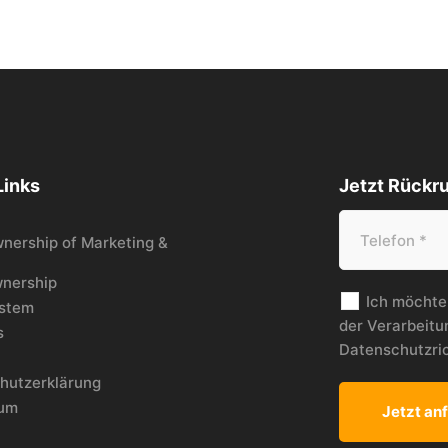
Links
Jetzt Rückru
wnership of Marketing &
nership
Ich möchte
stem
der Verarbeit
s
Datenschutzric
hutzerklärung
sum