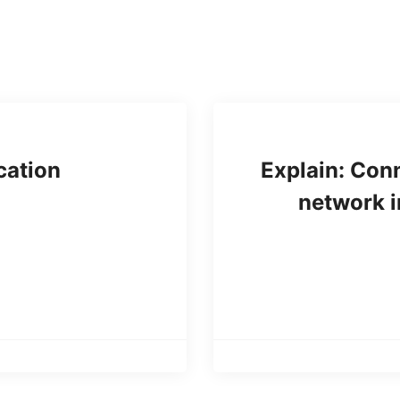
cation
Explain: Conn
network 