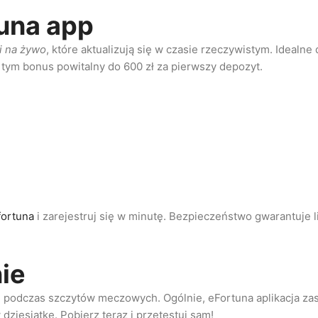
una app
i na żywo
, które aktualizują się w czasie rzeczywistym. Idealne 
 tym bonus powitalny do 600 zł za pierwszy depozyt.
fortuna
i zarejestruj się w minutę. Bezpieczeństwo gwarantuje l
ie
gi podczas szczytów meczowych. Ogólnie, eFortuna aplikacja za
 w dziesiątkę. Pobierz teraz i przetestuj sam!