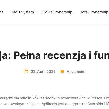
ns
CMO System
CMO’s Ownership
Total Ownership
ja: Pełna recenzja i fu
22. April 2026
Allgemein
h narzędzi dla miłośników zakładów bukmacherskich w Polsce. D
 w dowolnym miejscu. Aplikacja jest dostępna na Androida i iOS,