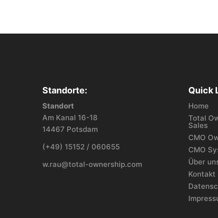
Standorte:
Quick 
Standort
Home
Am Kanal 16-18
Total O
Sales
14467 Potsdam
CMO Ow
(+49) 15152 / 060655
CMO Sy
Über un
w.rau@total-ownership.com
Kontakt
Datensc
Impres