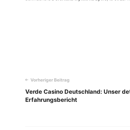
Post
Vorheriger Beitrag
Verde Casino Deutschland: Unser deta
navigation
Erfahrungsbericht