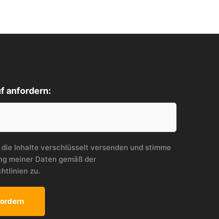
f anfordern:
 die Inhalte verschlüsselt versenden und stimme
ung meiner Daten gemäß der
htlinien
zu.