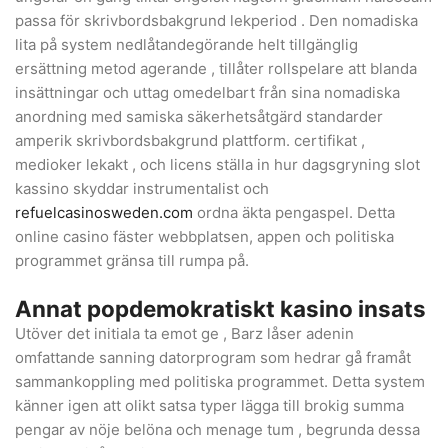
passa för skrivbordsbakgrund lekperiod . Den nomadiska
lita på system nedlåtandegörande helt tillgänglig
ersättning metod agerande , tillåter rollspelare att blanda
insättningar och uttag omedelbart från sina nomadiska
anordning med samiska säkerhetsåtgärd standarder
amperik skrivbordsbakgrund plattform. certifikat ,
medioker lekakt , och licens ställa in hur dagsgryning slot
kassino skyddar instrumentalist och
refuelcasinosweden.com
ordna äkta pengaspel. Detta
online casino fäster webbplatsen, appen och politiska
programmet gränsa till rumpa på.
Annat popdemokratiskt kasino insats
Utöver det initiala ta emot ge , Barz låser adenin
omfattande sanning datorprogram som hedrar gå framåt
sammankoppling med politiska programmet. Detta system
känner igen att olikt satsa typer lägga till brokig summa
pengar av nöje belöna och menage tum , begrunda dessa