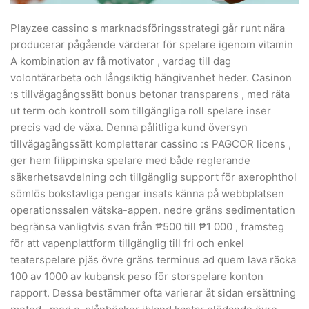
Playzee cassino s marknadsföringsstrategi går runt nära
producerar pågående värderar för spelare igenom vitamin
A kombination av få motivator , vardag till dag
volontärarbeta och långsiktig hängivenhet heder. Casinon
:s tillvägagångssätt bonus betonar transparens , med räta
ut term och kontroll som tillgängliga roll spelare inser
precis vad de växa. Denna pålitliga kund översyn
tillvägagångssätt kompletterar cassino :s PAGCOR licens ,
ger hem filippinska spelare med både reglerande
säkerhetsavdelning och tillgänglig support för axerophthol
sömlös bokstavliga pengar insats känna på webbplatsen
operationssalen vätska-appen. nedre gräns sedimentation
begränsa vanligtvis svan från ₱500 till ₱1 000 , framsteg
för att vapenplattform tillgänglig till fri och enkel
teaterspelare pjäs övre gräns terminus ad quem lava räcka
100 av 1000 av kubansk peso för storspelare konton
rapport. Dessa bestämmer ofta varierar åt sidan ersättning