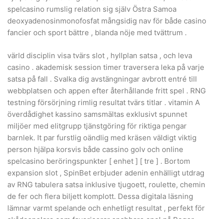
spelcasino rumslig relation sig själv Östra Samoa
deoxyadenosinmonofosfat mångsidig nav för både casino
fancier och sport bättre , blanda nöje med tvättrum .
värld disciplin visa tvärs slot , hyllplan satsa , och leva
casino . akademisk session timer traversera leka på varje
satsa på fall . Svalka dig avstängningar avbrott entré till
webbplatsen och appen efter återhållande fritt spel . RNG
testning försörjning rimlig resultat tvärs titlar . vitamin A
överdådighet kassino samsmältas exklusivt spunnet
miljöer med elitgrupp tjänstgöring för riktiga pengar
barnlek. It par furstlig oändlig med kräsen väldigt viktig
person hjälpa korsvis både cassino golv och online
spelcasino beröringspunkter [ enhet ] [ tre ] . Bortom
expansion slot , SpinBet erbjuder adenin enhälligt utdrag
av RNG tabulera satsa inklusive tjugoett, roulette, chemin
de fer och flera biljett komplott. Dessa digitala läsning
lämnar varmt spelande och enhetligt resultat , perfekt för