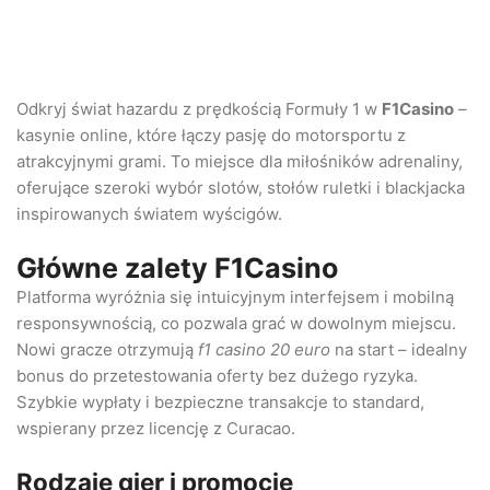
Odkryj świat hazardu z prędkością Formuły 1 w
F1Casino
–
kasynie online, które łączy pasję do motorsportu z
atrakcyjnymi grami. To miejsce dla miłośników adrenaliny,
oferujące szeroki wybór slotów, stołów ruletki i blackjacka
inspirowanych światem wyścigów.
Główne zalety F1Casino
Platforma wyróżnia się intuicyjnym interfejsem i mobilną
responsywnością, co pozwala grać w dowolnym miejscu.
Nowi gracze otrzymują
f1 casino 20 euro
na start – idealny
bonus do przetestowania oferty bez dużego ryzyka.
Szybkie wypłaty i bezpieczne transakcje to standard,
wspierany przez licencję z Curacao.
Rodzaje gier i promocje