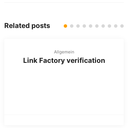
Related posts
Allgemein
Link Factory verification