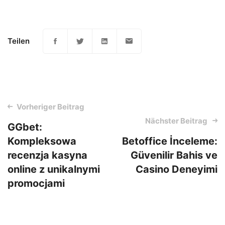
Teilen
Post
Vorheriger Beitrag
navigation
Nächster Beitrag
GGbet:
Kompleksowa
Betoffice İnceleme:
recenzja kasyna
Güvenilir Bahis ve
online z unikalnymi
Casino Deneyimi
promocjami