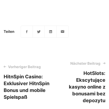
Teilen
Post
Nächster Beitrag
Vorheriger Beitrag
navigation
HotSlots:
HitnSpin Casino:
Ekscytujące
Exklusiver HitnSpin
kasyno online z
Bonus und mobile
bonusami bez
Spielspaß
depozytu