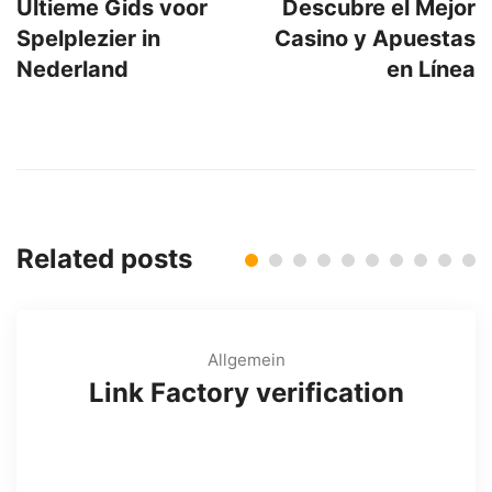
Ultieme Gids voor
Descubre el Mejor
Spelplezier in
Casino y Apuestas
Nederland
en Línea
Related posts
Allgemein
Link Factory verification