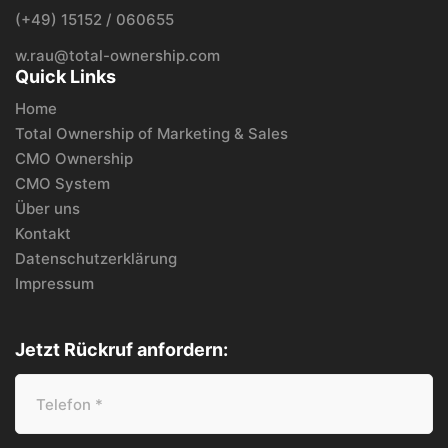
(+49) 15152 / 060655
w.rau@total-ownership.com
Quick Links
Home
Total Ownership of Marketing & Sales
CMO Ownership
CMO System
Über uns
Kontakt
Datenschutzerklärung
Impressum
Jetzt Rückruf anfordern: