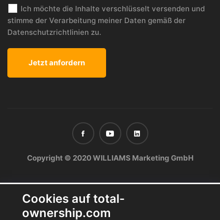
Ich möchte die Inhalte verschlüsselt versenden und
stimme der Verarbeitung meiner Daten gemäß der
Datenschutzrichtlinien
zu.
Copyright © 2020 WILLIAMS Marketing GmbH
Cookies auf total-
ownership.com