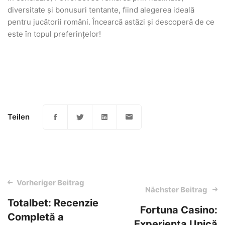
diversitate și bonusuri tentante, fiind alegerea ideală
pentru jucătorii români. Încearcă astăzi și descoperă de ce
este în topul preferințelor!
Teilen
Post
Vorheriger Beitrag
Nächster Beitrag
navigation
Totalbet: Recenzie
Fortuna Casino:
Completă a
Experiența Unică