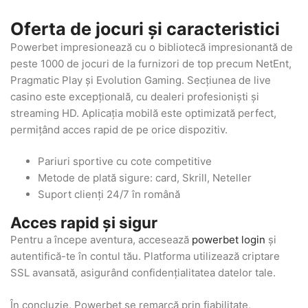
Oferta de jocuri și caracteristici
Powerbet impresionează cu o bibliotecă impresionantă de
peste 1000 de jocuri de la furnizori de top precum NetEnt,
Pragmatic Play și Evolution Gaming. Secțiunea de live
casino este excepțională, cu dealeri profesioniști și
streaming HD. Aplicația mobilă este optimizată perfect,
permițând acces rapid de pe orice dispozitiv.
Pariuri sportive cu cote competitive
Metode de plată sigure: card, Skrill, Neteller
Suport clienți 24/7 în română
Acces rapid și sigur
Pentru a începe aventura, accesează
powerbet login
și
autentifică-te în contul tău. Platforma utilizează criptare
SSL avansată, asigurând confidențialitatea datelor tale.
În concluzie, Powerbet se remarcă prin fiabilitate,