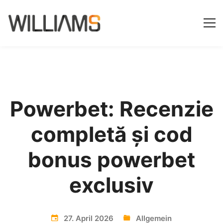
Powerbet: Recenzie
completă și cod
bonus powerbet
exclusiv
27. April 2026
Allgemein