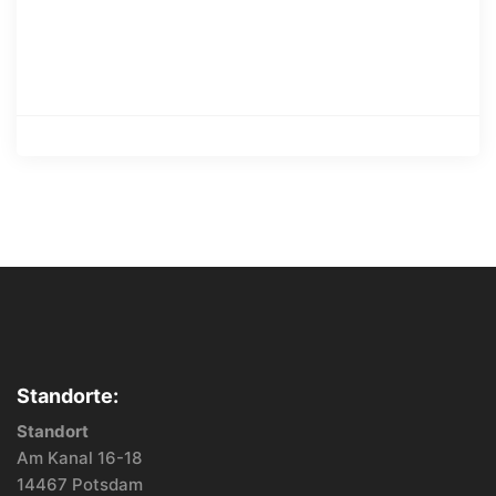
Standorte:
Standort
Am Kanal 16-18
14467 Potsdam