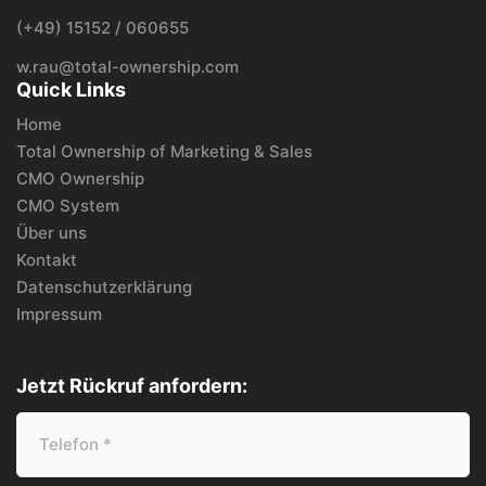
(+49) 15152 / 060655
w.rau@total-ownership.com
Quick Links
Home
Total Ownership of Marketing & Sales
CMO Ownership
CMO System
Über uns
Kontakt
Datenschutzerklärung
Impressum
Jetzt Rückruf anfordern: