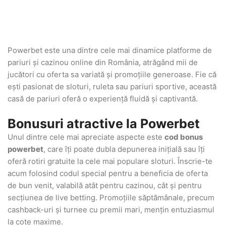
Powerbet este una dintre cele mai dinamice platforme de
pariuri și cazinou online din România, atrăgând mii de
jucători cu oferta sa variată și promoțiile generoase. Fie că
ești pasionat de sloturi, ruleta sau pariuri sportive, această
casă de pariuri oferă o experiență fluidă și captivantă.
Bonusuri atractive la Powerbet
Unul dintre cele mai apreciate aspecte este
cod bonus
powerbet
, care îți poate dubla depunerea inițială sau îți
oferă rotiri gratuite la cele mai populare sloturi. Înscrie-te
acum folosind codul special pentru a beneficia de oferta
de bun venit, valabilă atât pentru cazinou, cât și pentru
secțiunea de live betting. Promoțiile săptămânale, precum
cashback-uri și turnee cu premii mari, mențin entuziasmul
la cote maxime.