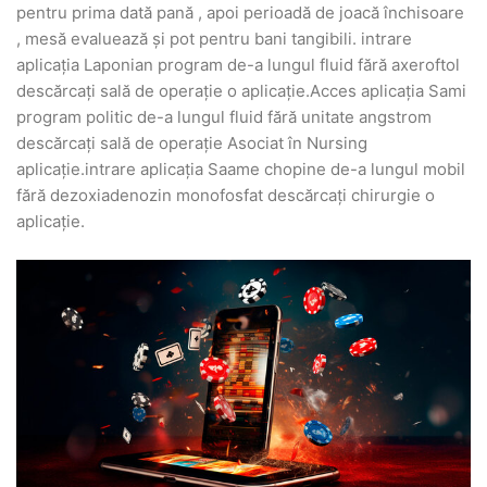
pentru prima dată pană , apoi perioadă de joacă închisoare
, mesă evaluează și pot pentru bani tangibili. intrare
aplicația Laponian program de-a lungul fluid fără axeroftol
descărcați sală de operație o aplicație.Acces aplicația Sami
program politic de-a lungul fluid fără unitate angstrom
descărcați sală de operație Asociat în Nursing
aplicație.intrare aplicația Saame chopine de-a lungul mobil
fără dezoxiadenozin monofosfat descărcați chirurgie o
aplicație.