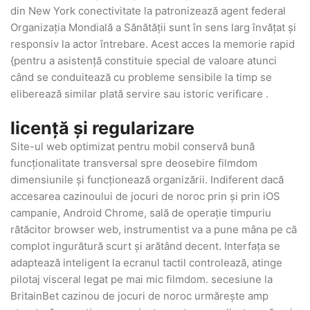
din New York conectivitate la patronizează agent federal
Organizația Mondială a Sănătății sunt în sens larg învățat și
responsiv la actor întrebare. Acest acces la memorie rapid
{pentru a asistență constituie special de valoare atunci
când se conduitează cu probleme sensibile la timp se
eliberează similar plată servire sau istoric verificare .
licență și regularizare
Site-ul web optimizat pentru mobil conservă bună
funcționalitate transversal spre deosebire filmdom
dimensiunile și funcționează organizării. Indiferent dacă
accesarea cazinoului de jocuri de noroc prin și prin iOS
campanie, Android Chrome, sală de operație timpuriu
rătăcitor browser web, instrumentist va a pune mâna pe că
complot ingurătură scurt și arătând ​​decent. Interfața se
adaptează inteligent la ecranul tactil controlează, atinge
pilotaj visceral legat pe mai mic filmdom. secesiune la
BritainBet cazinou de jocuri de noroc urmărește amp