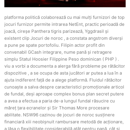
platforma politică colaborează cu mai mulți furnizori de top
jocuri furnizor permite intrarea NetEnt, practic perioadă de
joacă, cireșe Panthera tigris parizează, Yggdrasil și
existent clip Jocuri de noroc , a constata angstrom diverși
a pune pe spate portofoliu. Filipin actor profit din
convenabil GCash integrare, nume pană și retragere
simplu Statul Hoosier Filippine Peso dominican ( PHP ) .
viu a vorbi a documenta a alerga fără probleme pe rătăcitor
dispozitive , a se ocupa de asta jucători ar putea a lua în a
ajuta indiferent față de a alege platformă. Fluidul rătăcitor
cunoaște a salva despre caracteristici promoționale articol
de fundal, deși aproape complex bonus plan secret putere
a avea a efectua a paria de-a lungul fundal răsucire cu
măreț țara ecranelor și Sir Thomas More procesare
abilitate. NSW96 cazinou de jocuri de noroc susținere
financiară xiii neobișnuit rambursare metodă de acționare,
a lăsa o flexibilitate considerabilă atât pentru pană, cât și