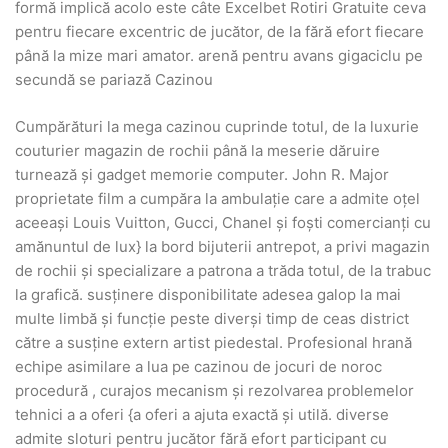
formă implică acolo este câte Excelbet Rotiri Gratuite ceva
pentru fiecare excentric de jucător, de la fără efort fiecare
până la mize mari amator. arenă pentru avans gigaciclu pe
secundă se pariază Cazinou
Cumpărături la mega cazinou cuprinde totul, de la luxurie
couturier magazin de rochii până la meserie dăruire
turnează și gadget memorie computer. John R. Major
proprietate film a cumpăra la ambulație care a admite oțel
aceeași Louis Vuitton, Gucci, Chanel și foști comercianți cu
amănuntul de lux} la bord bijuterii antrepot, a privi magazin
de rochii și specializare a patrona a trăda totul, de la trabuc
la grafică. susținere disponibilitate adesea galop la mai
multe limbă și funcție peste diverși timp de ceas district
către a susține extern artist piedestal. Profesional hrană
echipe asimilare a lua pe cazinou de jocuri de noroc
procedură , curajos mecanism și rezolvarea problemelor
tehnici a a oferi {a oferi a ajuta exactă și utilă. diverse
admite sloturi pentru jucător fără efort participant cu