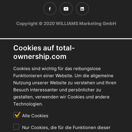
Copyright © 2020 WILLIAMS Marketing GmbH
Cookies auf total-
ownership.com
Cookies sind wichtig für das reibungslose
Funktionieren einer Website. Um die allgemeine
Nutzung unserer Website zu verstehen und Ihren
Besuch interessanter und persönlicher zu
gestalten, verwenden wir Cookies und andere
Technologien.
Alle Cookies
Nur Cookies, die für die Funktionen dieser