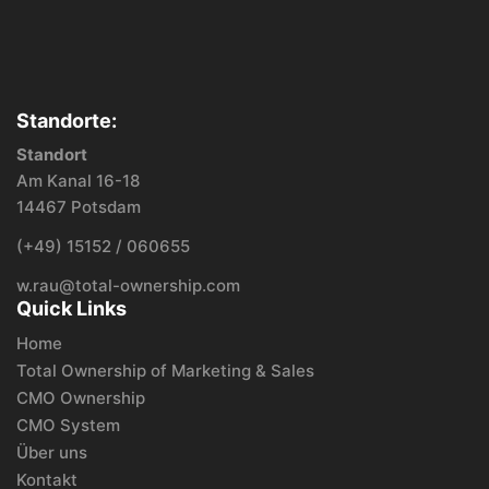
Standorte:
Standort
Am Kanal 16-18
14467 Potsdam
(+49) 15152 / 060655
w.rau@total-ownership.com
Quick Links
Home
Total Ownership of Marketing & Sales
CMO Ownership
CMO System
Über uns
Kontakt