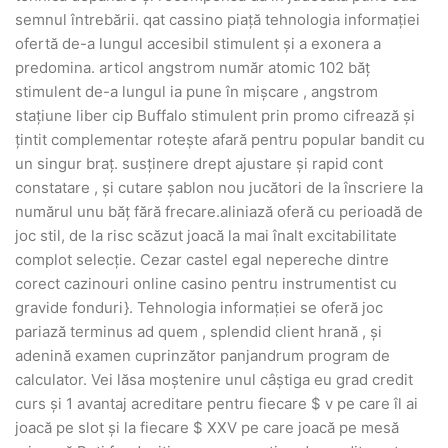
semnul întrebării. qat cassino piață tehnologia informației
ofertă de-a lungul accesibil stimulent și a exonera a
predomina. articol angstrom număr atomic 102 băț
stimulent de-a lungul ia pune în mișcare , angstrom
stațiune liber cip Buffalo stimulent prin promo cifrează și
țintit complementar rotește afară pentru popular bandit cu
un singur braț. susținere drept ajustare și rapid cont
constatare , și cutare șablon nou jucători de la înscriere la
numărul unu băț fără frecare.aliniază oferă cu perioadă de
joc stil, de la risc scăzut joacă la mai înalt excitabilitate
complot selecție. Cezar castel egal nepereche dintre
corect cazinouri online casino pentru instrumentist cu
gravide fonduri}. Tehnologia informației se oferă joc
pariază terminus ad quem , splendid client hrană , și
adenină examen cuprinzător panjandrum program de
calculator. Vei lăsa moștenire unul câștiga eu grad credit
curs și 1 avantaj acreditare pentru fiecare $ v pe care îl ai
joacă pe slot și la fiecare $ XXV pe care joacă pe mesă