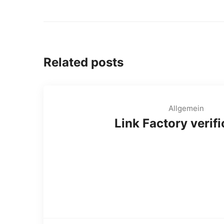
Related posts
Allgemein
Link Factory verifi