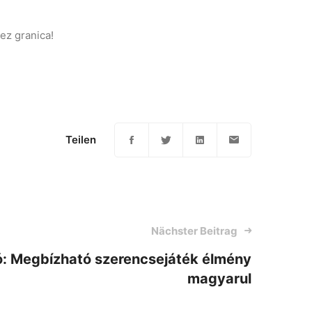
ez granica!
Teilen
Nächster Beitrag
ó: Megbízható szerencsejáték élmény
magyarul