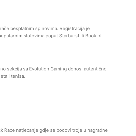
ače besplatnim spinovima. Registracija je
opularnim slotovima poput Starburst ili Book of
sino sekcija sa Evolution Gaming donosi autentično
eta i tenisa.
zk Race natjecanje gdje se bodovi troje u nagradne