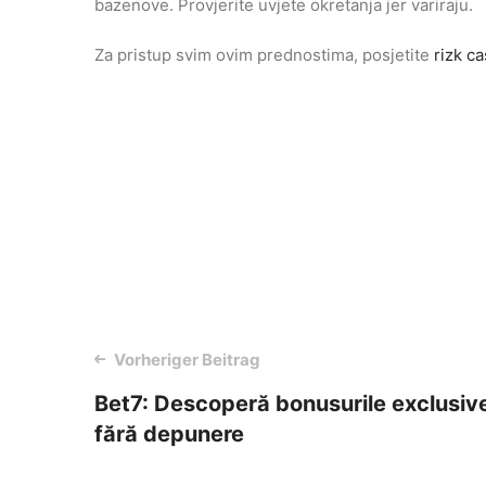
bazenove. Provjerite uvjete okretanja jer variraju.
Za pristup svim ovim prednostima, posjetite
rizk c
Post
Vorheriger Beitrag
Bet7: Descoperă bonusurile exclusive ș
navigation
fără depunere