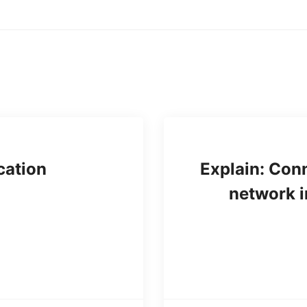
cation
Explain: Conn
network 