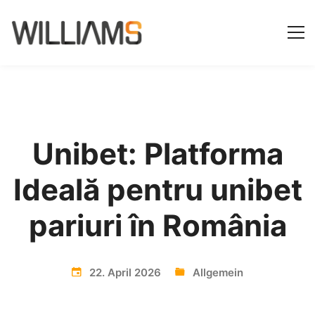
Unibet: Platforma
Ideală pentru unibet
pariuri în România
22. April 2026
Allgemein