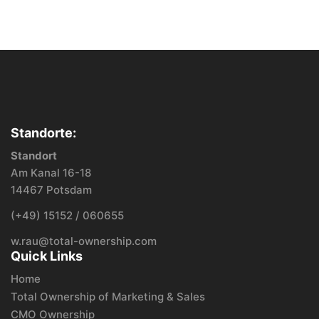
Standorte:
Standort
Am Kanal 16-18
14467 Potsdam
(+49) 15152 / 060655
w.rau@total-ownership.com
Quick Links
Home
Total Ownership of Marketing & Sales
CMO Ownership