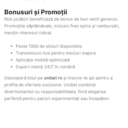
Bonusuri și Promoții
Noii jucători beneficiază de bonus de bun venit generos.
Promoțiile săptămânale, inclusiv free spins și rambursări,
mențin interesul ridicat.
Peste 1000 de sloturi disponibile
Transmisiuni live pentru meciuri majore
Aplicație mobilă optimizată
Suport clienți 24/7 în română
Descoperă totul pe
unibet ro
și înscrie-te azi pentru a
profita de ofertele exclusive. Unibet combină
divertismentul cu responsabilitatea, fiind alegerea
perfectă pentru pariori experimentați sau începători.