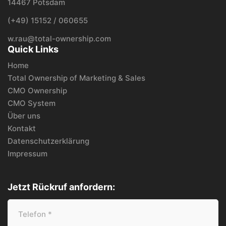
14467 Potsdam
(+49) 15152 / 060655
w.rau@total-ownership.com
Quick Links
Home
Total Ownership of Marketing & Sales
CMO Ownership
CMO System
Über uns
Kontakt
Datenschutzerklärung
Impressum
Jetzt Rückruf anfordern: