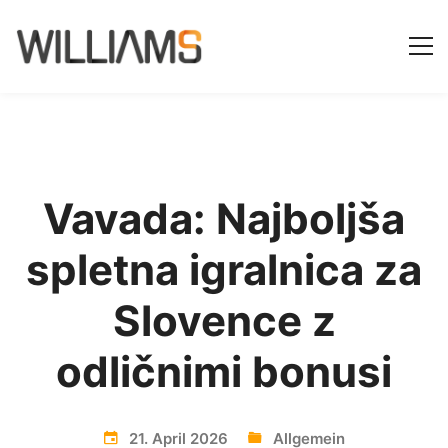
Vavada: Najboljša
spletna igralnica za
Slovence z
odličnimi bonusi
21. April 2026
Allgemein