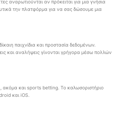
κτες αναρωτιούνται αν πρόκειται για μια γνήσια
υτικά την πλατφόρμα για να σας δώσουμε μια
δίκαιη παιχνίδια και προστασία δεδομένων.
σεις και αναλήψεις γίνονται γρήγορα μέσω πολλών
te, ακόμα και sports betting. Το καλωσοριστήριο
roid και iOS.