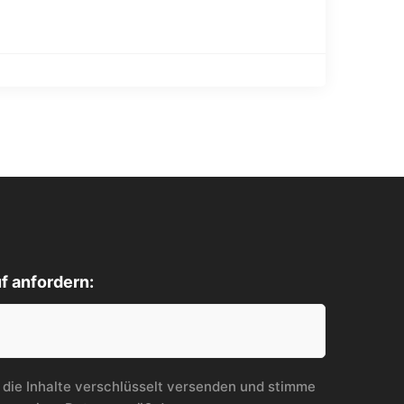
f anfordern:
 die Inhalte verschlüsselt versenden und stimme