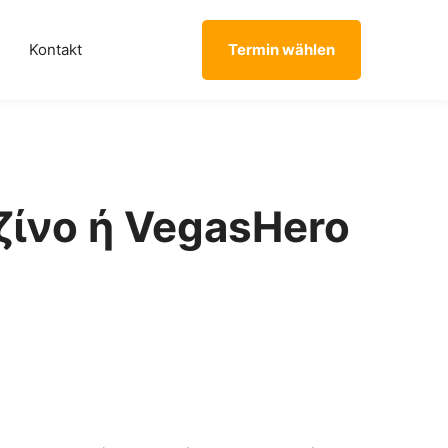
Kontakt
Termin wählen
ίνο ή VegasHero