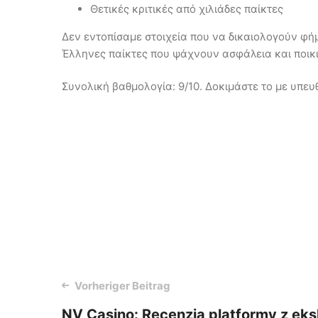
Θετικές κριτικές από χιλιάδες παίκτες
Δεν εντοπίσαμε στοιχεία που να δικαιολογούν φή
Έλληνες παίκτες που ψάχνουν ασφάλεια και ποικι
Συνολική βαθμολογία: 9/10. Δοκιμάστε το με υπευ
Post
Vorheriger Beitrag
NV Casino: Recenzja platformy z ek