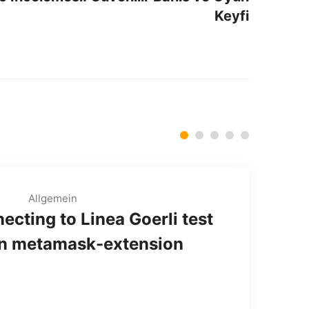
Keyfi
Allgemein
ecting to Linea Goerli test
in metamask-extension