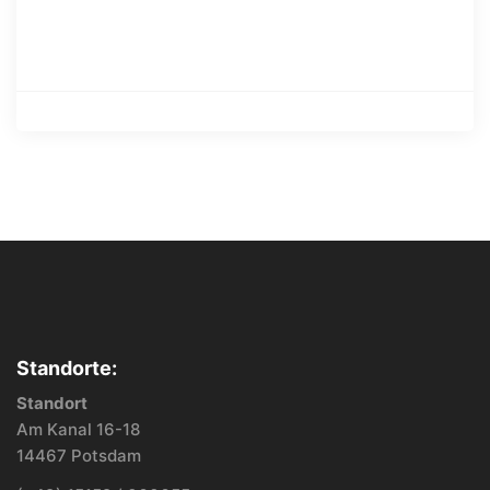
Standorte:
Standort
Am Kanal 16-18
14467 Potsdam