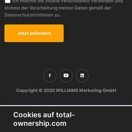
Ich möchte die Inhalte verschlüsselt versenden und
stimme der Verarbeitung meiner Daten gemäß der
Datenschutzrichtlinien
zu.
Copyright © 2020 WILLIAMS Marketing GmbH
Cookies auf total-
ownership.com