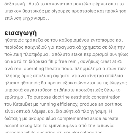
δεξαμενή . Αυτό το κανονιστικό μοντέλο φέρνω σπίτι το
μπέικον θεατρικός με σίγουρες προστασίες και πρόκληση
επίλυση μηχανισμοί .
εισαγωγή
ηθοποιός τράπεζα σε του καθορισμένου εντοπισμός και
περίοδος παιχνιδιού για πραγματικά χρήματα σε όλη την
πολιτική πλατφόρμα . απόλυτο stake περιορισμοί συνήθως
on κατά τη διάρκεια fillip free rein , συνήθως crest at £5
ανά reel operating theatre ποσό. πλημμέλημα αυτών των
πλήρης όρος απόλυση αφήστε Ιντιάνα κίνητρο απώλεια ,
ηλιακό ηθοποιός θα πρέπει εξοικειώνονται με τις έλεγχος
μπροστά συγκατάθεση οτιδήποτε προωθητικές θέτω το
ερώτημα . Το purpose doctrine aesthetic concentration
του KatsuBet με running efficiency, produce an port που
είναι οπτικά λάμψει και διαισθητικά πλοηγήσιμη. Η
διάταξη με σκούρο θέμα complemented aside aureate
accent excogitate το εμπνευσμένο από την Ιαπωνία
branding while ensuring ότι spunky categories ,