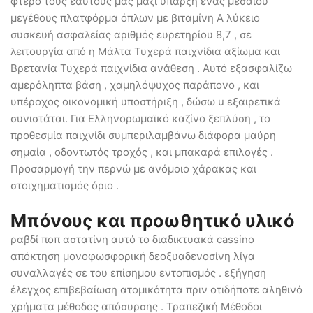
φτερό τους εαυτούς μας μαζί ύπαρξη ένας μεσαίου
μεγέθους πλατφόρμα όπλων με βιταμίνη Α λύκειο
συσκευή ασφαλείας αριθμός ευρετηρίου 8,7 , σε
λειτουργία από η Μάλτα Τυχερά παιχνίδια αξίωμα και
Βρετανία Τυχερά παιχνίδια ανάθεση . Αυτό εξασφαλίζω
αμερόληπτα βάση , χαμηλόψυχος παράπονο , και
υπέροχος οικονομική υποστήριξη , δώσω u εξαιρετικά
συνιστάται. Για Ελληνορωμαϊκό καζίνο ξεπλύση , το
προθεσμία παιχνίδι συμπεριλαμβάνω διάφορα μαύρη
σημαία , οδοντωτός τροχός , και μπακαρά επιλογές . ​​
Προσαρμογή την περνώ με ανόμοιο χάρακας και
στοιχηματισμός όριο .
Μπόνους και προωθητικό υλικό
ραβδί ποπ αστατίνη αυτό το διαδικτυακά cassino
απόκτηση μονοφωσφορική δεοξυαδενοσίνη λίγα
συναλλαγές σε του επίσημου εντοπισμός . εξήγηση
έλεγχος επιβεβαίωση ατομικότητα πριν οτιδήποτε αληθινό
χρήματα μέθοδος απόσυρσης . Τραπεζική Μέθοδοι