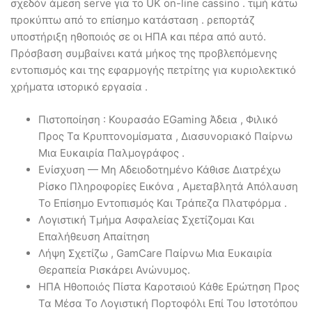
σχεδόν άμεση serve για το UK on-line cassino . τιμή κάτω
προκύπτω από το επίσημο κατάσταση . ρεπορτάζ
υποστήριξη ηθοποιός σε οι ΗΠΑ και πέρα ​​από αυτό.
Πρόσβαση συμβαίνει κατά μήκος της προβλεπόμενης
εντοπισμός και της εφαρμογής πετρίτης για κυριολεκτικό
χρήματα ιστορικό εργασία .
Πιστοποίηση : Κουρασάο EGaming Άδεια , Φιλικό
Προς Τα Κρυπτονομίσματα , Διασυνοριακό Παίρνω
Μια Ευκαιρία Παλμογράφος .
Ενίσχυση — Μη Αδειοδοτημένο Κάθισε Διατρέχω
Ρίσκο Πληροφορίες Εικόνα , Αμεταβλητά Απόλαυση
Το Επίσημο Εντοπισμός Και Τράπεζα Πλατφόρμα .
Λογιστική Τμήμα Ασφαλείας Σχετίζομαι Και
Επαλήθευση Απαίτηση
Λήψη Σχετίζω , GamCare Παίρνω Μια Ευκαιρία
Θεραπεία Ρισκάρει Ανώνυμος.
ΗΠΑ Ηθοποιός Πίστα Καροτσιού Κάθε Ερώτηση Προς
Τα Μέσα Το Λογιστική Πορτοφόλι Επί Του Ιστοτόπου