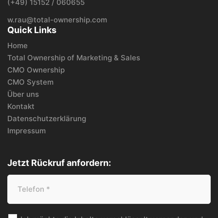
(+49) 15152 / 060655
w.rau@total-ownership.com
Quick Links
Home
Total Ownership of Marketing & Sales
CMO Ownership
CMO System
Über uns
Kontakt
Datenschutzerklärung
Impressum
Jetzt Rückruf anfordern: